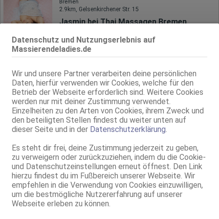
Bremen
2.9km, Gelsenkirchener Str. 15
Jasmin bei Thai Massagen Bremen
Thai Massagen Bremen
Datenschutz und Nutzungserlebnis auf
34 Jahre, 80B, KF 36, 1.60m, total rasiert, asiatisch
Massierendeladies.de
kein GV
Bremen
Wir und unsere Partner verarbeiten deine persönlichen
2.9km, Gelsenkirchener Str. 15
Daten, hierfür verwenden wir Cookies, welche für den
Emy bei Thai Massagen Bremen
Betrieb der Webseite erforderlich sind. Weitere Cookies
Thai Massagen Bremen
werden nur mit deiner Zustimmung verwendet.
Einzelheiten zu den Arten von Cookies, ihrem Zweck und
35 Jahre, 75B, KF 36, 1.58m, total rasiert, asiatisch
kein GV
den beteiligten Stellen findest du weiter unten auf
dieser Seite und in der
Datenschutzerklärung
.
Bremen
2.9km, Gelsenkirchener Str. 15
Es steht dir frei, deine Zustimmung jederzeit zu geben,
Lisa bei Thai Massagen Bremen
zu verweigern oder zurückzuziehen, indem du die Cookie-
und Datenschutzeinstellungen erneut öffnest. Den Link
Thai Massagen Bremen
hierzu findest du im Fußbereich unserer Webseite. Wir
29 Jahre, 75C, KF 36, 1.65m, total rasiert, asiatisch
empfehlen in die Verwendung von Cookies einzuwilligen,
kein GV
um die bestmögliche Nutzererfahrung auf unserer
Webseite erleben zu können.
Bremen
3.0km, Niedersachsendamm 9