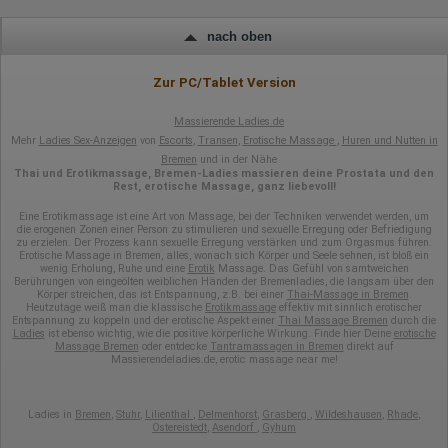
nach oben
Zur PC/Tablet Version
Massierende Ladies.de
Mehr
Ladies Sex-Anzeigen
von
Escorts
,
Transen
,
Erotische Massage
,
Huren und Nutten in
Bremen
und in der Nähe
Thai und Erotikmassage, Bremen-Ladies massieren deine Prostata und den
Rest, erotische Massage, ganz liebevoll!
Eine Erotikmassage ist eine Art von Massage, bei der Techniken verwendet werden, um
die erogenen Zonen einer Person zu stimulieren und sexuelle Erregung oder Befriedigung
zu erzielen. Der Prozess kann sexuelle Erregung verstärken und zum Orgasmus führen.
Erotische Massage in Bremen, alles, wonach sich Körper und Seele sehnen, ist bloß ein
wenig Erholung, Ruhe und eine
Erotik
Massage. Das Gefühl von samtweichen
Berührungen von eingeölten weiblichen Händen der Bremenladies, die langsam über den
Körper streichen, das ist Entspannung, z.B. bei einer
Thai-Massage in Bremen
.
Heutzutage weiß man die klassische
Erotikmassage
effektiv mit sinnlich erotischer
Entspannung zu koppeln und der erotische Aspekt einer
Thai Massage Bremen
durch die
Ladies
ist ebenso wichtig, wie die positive körperliche Wirkung. Finde hier Deine
erotische
Massage Bremen
oder entdecke
Tantramassagen in Bremen
direkt auf
Massierendeladies.de, erotic massage near me!
Ladies in
Bremen
,
Stuhr
,
Lilienthal
,
Delmenhorst
,
Grasberg
,
Wildeshausen
,
Rhade
,
Ostereistedt
,
Asendorf
,
Gyhum