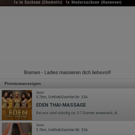
Bremen - Ladies massieren dich liebevoll!
Premiumanzeigen
Stuhr
5.7km, Gottlieb-Daimler-Str. 33A
EDEN THAI-MASSAGE
Bei uns sind ständig ca. 5-7 Damen anwesend, die aber nicht alle auf www.ladies.de gelistet sind! Sehr verehrter Besucher, wir heißen Sie auf unseren Seiten sehr herzlich willkommen. Besuchen Sie unser Haus zunächst hier im Internet und lassen Sie sich einen ersten Einblick geben, wie wir » unsere Räume für Sie gestaltet haben. Bei uns erwartet Sie ein freundliches und immer sehr gut gelauntes Personal, welches wie Engel nur für Sie allein und ganz individuell tätig werden. Wir bieten unseren Besuchern eine ganze Reihe himmlischer Leistungen an. Besuchen Sie uns und überzeugen Sie sich sel
Stuhr
5.7km, Gottlieb-Daimler-Str. 33A