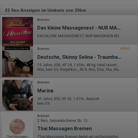
23 Sex-Anzeigen im Umkreis von 20km
Bremen
Das kleine Massagenest - NUR MASSAGEN
DAS KLEINE MASSAGENEST NUR MASSAGEN KEIN SEX! STILVOLLES AMBIENTE ... ... für Deine Entspannung. Wir haben bei der Gestaltung unserer Massage-Räume in Bremen-Bahnhofsvorstadt viel Wert auf Details gelegt. ...mitten im Herzen Bremen… …findest Du ein kleines, freundliches Team, attraktiv und charmant, mit der Begabung für leidenschaftliche Berührungen. Wir sind nicht nur durch unsere ausgezeichneten Massagen bekannt, sondern auch durch unsere Herzlichkeit und Flexibilität untereinander. Nach einem hektischen und berührungsarmen Alltag möchten wir dich um unserer Warmherzigkeit und unserer unkomplizierten, offenen Art verzaubern. Wir gehen bei unseren Massagen auf Deine aktuelle Situation und Stimmungslage ein. Lass dich auf eine zutiefst anregende und erholsame Weise in das Wechselspiel von Erregung und Entspannung entführen. Unser Angebot richtet sich an alle Männer und Frauen ab 18 Jahre, die den Wunsch nach Nähe, Zärtlichkeit und wohltuender Wärme haben. Wir legen sehr viel Wert auf einen anspruchsvollen und aufmerksamen Service. Komm vorbei und fühle Dich einfach wohl und gut aufgehoben. Body to Body (Körper auf Körper) … ist ein sinnliches Erlebnis, bei dem die Möglichkeit besteht, persönliche Berührungsdefizite im Alltag auszugleichen. Die darauf folgende Well
Bremen
VIDEO
Deutsche, Skinny Selina - Traumhafte Massage
19 Jahre, 65B, KF 34, 1.65m, 48 kg, total rasiert, deutsch
NSa, kein GV, Körperküs., AV b. Ihm, DSa, FAa, Mast.
Bremen
Marina
43 Jahre, 85D, KF 42, 1.67m, deutsch
kein GV
Bremen
2.9km, Gelsenkirchener Str. 15
Thai Massagen Bremen
Thai Massagen Bremen bietet ein umfangreiches Angebot an erotischen Massagen an. Unser Ziel ist es DIE Wohlfühloase in Bremen und Umgebung für anspruchsvolle Männer zu sein. Unter anderem bieten wir Ihnen folgende Massagen an: Klassische erotische Massage Die klassische erotische Massage mit Happy End verbindet gekonnt die thailändische Massagetechnik mit einem Sensationsfeuerwerk der Gefühle beim Org*smus (Handmassage). Body to Body Massage Spüren Sie die weiche und duftende Haut unserer Damen auf Ihrem Körper. Beide Partner ölen sich ein und reiben ihre Körperteile lustvoll aneinander, massieren und streicheln sich. Blind Massage In der Dunkelheit werden die Berührungen intensiver. Lassen Sie den Fantasien freien Lauf. Spüren Sie den Atem und den Herzschlag Ihrer Partnerin, wiegen Sie sich in Geborgenheit. Diese Technik ist sehr schön, weil Vertrauen eine große Rolle spielt. Pr*stata Massage Viele Männer schwören auf diese Technik. Durch die gleichzeitige Massage der Pr*stata wird die Lust erheblich gesteigert und führt zu einer wahren Explosion, die sich langsam aufbaut. Ein wahrer Vulkan der Gefühle. Duo Massage Nicht nur Männer kommen bei uns auf ihre Kosten. Spendieren Sie ihrer Partnerin eine gemeinsame Partnermassage mit Ihnen und machen sie als Paar neue Erfahrung