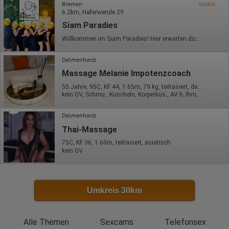
Sprachinformationen
Bremen
VIDEO
Gerätebestriebssystem
6.2km, Haferwende 29
Browser-Typ
Siam Paradies
Klicks
Domain-Name
Willkommen im Siam Paradies! Hier erwarten dich zärtliche Thai-Frauen die dich liebevoll und sinnlich verwöhnen! Den kompletten Service erfährst du direkt bei der Dame deiner Wahl! Leistungen: - Wellnessmassage - traditionelle Thaimassage - und vieles mehr… Wir freuen uns auf deinen Besuch! Team Siam Paradies
Eindeutige Benutzerkennung
Antworten auf Umfragen
Delmenhorst
Ort der Verarbeitung:
Massage Melanie Impotenzcoach
Europäische Union
55 Jahre, 95C, KF 44, 1.65m, 79 kg, teilrasiert, deutsch
Rechtliche Grundlage der Verarbeitung
kein GV, Schmu., Kuscheln, Körperküs., AV b. Ihm, FE
Art. 6 Abs. 1 S. 1 lit. a DSGVO
Delmenhorst
Thai-Massage
75C, KF 36, 1.60m, teilrasiert, asiatisch
kein GV
Umkreis 30km
Alle Themen
Sexcams
Telefonsex